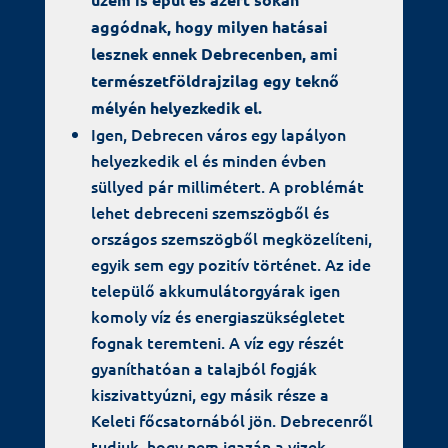
aggódnak, hogy milyen hatásai
lesznek ennek Debrecenben, ami
természetföldrajzilag egy teknő
mélyén helyezkedik el.
Igen, Debrecen város egy lapályon
helyezkedik el és minden évben
süllyed pár millimétert. A problémát
lehet debreceni szemszögből és
országos szemszögből megközelíteni,
egyik sem egy pozitív történet. Az ide
települő akkumulátorgyárak igen
komoly víz és energiaszükségletet
fognak teremteni. A víz egy részét
gyaníthatóan a talajból fogják
kiszivattyúzni, egy másik része a
Keleti főcsatornából jön. Debrecenről
tudjuk, hogy nem igazán a vizek