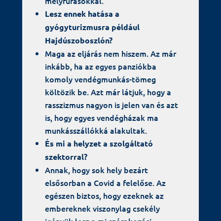
mélyfúrásokkal.
Lesz ennek hatása a
gyógyturizmusra például
Hajdúszoboszlón?
Maga az eljárás nem hiszem. Az már
inkább, ha az egyes panziókba
komoly vendégmunkás-tömeg
költözik be. Azt már látjuk, hogy a
rasszizmus nagyon is jelen van és azt
is, hogy egyes vendégházak ma
munkásszállókká alakultak.
És mi a helyzet a szolgáltató
szektorral?
Annak, hogy sok hely bezárt
elsősorban a Covid a felelőse. Az
egészen biztos, hogy ezeknek az
embereknek viszonylag csekély