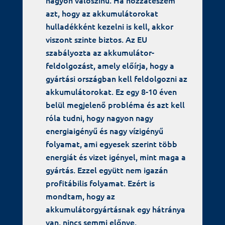
nagyon valószínű. Ha hozzáteszem
azt, hogy az akkumulátorokat
hulladékként kezelni is kell, akkor
viszont szinte biztos. Az EU
szabályozta az akkumulátor-
feldolgozást, amely előírja, hogy a
gyártási országban kell feldolgozni az
akkumulátorokat. Ez egy 8-10 éven
belül megjelenő probléma és azt kell
róla tudni, hogy nagyon nagy
energiaigényű és nagy vízigényű
folyamat, ami egyesek szerint több
energiát és vizet igényel, mint maga a
gyártás. Ezzel együtt nem igazán
profitábilis folyamat. Ezért is
mondtam, hogy az
akkumulátorgyártásnak egy hátránya
van, nincs semmi előnye.