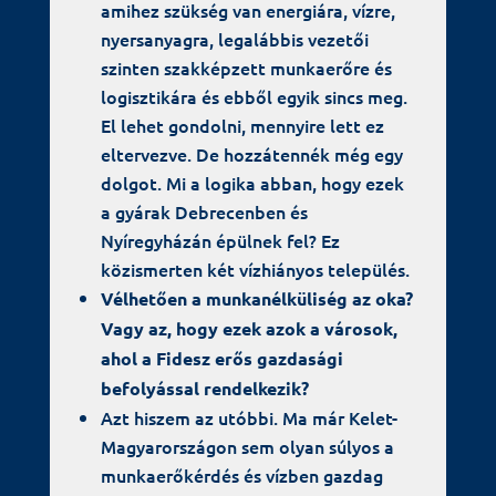
amihez szükség van energiára, vízre,
nyersanyagra, legalábbis vezetői
szinten szakképzett munkaerőre és
logisztikára és ebből egyik sincs meg.
El lehet gondolni, mennyire lett ez
eltervezve. De hozzátennék még egy
dolgot. Mi a logika abban, hogy ezek
a gyárak Debrecenben és
Nyíregyházán épülnek fel? Ez
közismerten két vízhiányos település.
Vélhetően a munkanélküliség az oka?
Vagy az, hogy ezek azok a városok,
ahol a Fidesz erős gazdasági
befolyással rendelkezik?
Azt hiszem az utóbbi. Ma már Kelet-
Magyarországon sem olyan súlyos a
munkaerőkérdés és vízben gazdag