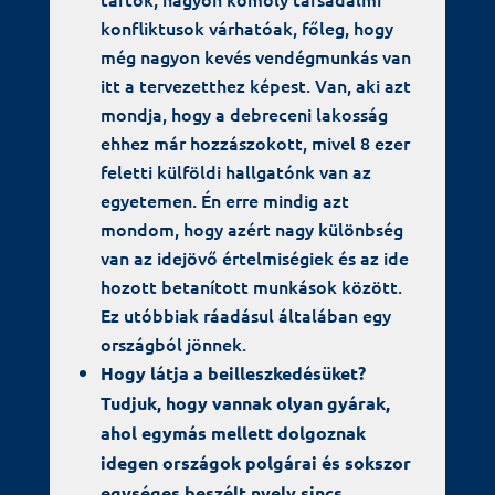
konfliktusok várhatóak, főleg, hogy
még nagyon kevés vendégmunkás van
itt a tervezetthez képest. Van, aki azt
mondja, hogy a debreceni lakosság
ehhez már hozzászokott, mivel 8 ezer
feletti külföldi hallgatónk van az
egyetemen. Én erre mindig azt
mondom, hogy azért nagy különbség
van az idejövő értelmiségiek és az ide
hozott betanított munkások között.
Ez utóbbiak ráadásul általában egy
országból jönnek.
Hogy látja a beilleszkedésüket?
Tudjuk, hogy vannak olyan gyárak,
ahol egymás mellett dolgoznak
idegen országok polgárai és sokszor
egységes beszélt nyelv sincs.