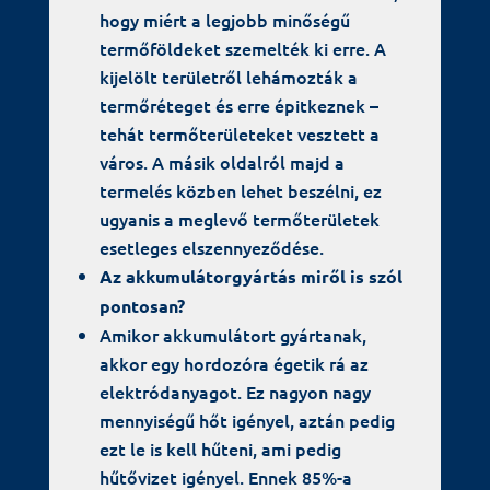
hogy miért a legjobb minőségű
termőföldeket szemelték ki erre. A
kijelölt területről lehámozták a
termőréteget és erre épitkeznek –
tehát termőterületeket vesztett a
város. A másik oldalról majd a
termelés közben lehet beszélni, ez
ugyanis a meglevő termőterületek
esetleges elszennyeződése.
Az akkumulátorgyártás miről is szól
pontosan?
Amikor akkumulátort gyártanak,
akkor egy hordozóra égetik rá az
elektródanyagot. Ez nagyon nagy
mennyiségű hőt igényel, aztán pedig
ezt le is kell hűteni, ami pedig
hűtővizet igényel. Ennek 85%-a