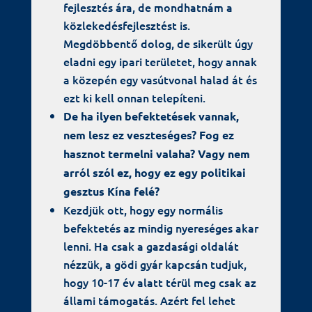
fejlesztés ára, de mondhatnám a
közlekedésfejlesztést is.
Megdöbbentő dolog, de sikerült úgy
eladni egy ipari területet, hogy annak
a közepén egy vasútvonal halad át és
ezt ki kell onnan telepíteni.
De ha ilyen befektetések vannak,
nem lesz ez veszteséges? Fog ez
hasznot termelni valaha? Vagy nem
arról szól ez, hogy ez egy politikai
gesztus Kína felé?
Kezdjük ott, hogy egy normális
befektetés az mindig nyereséges akar
lenni. Ha csak a gazdasági oldalát
nézzük, a gödi gyár kapcsán tudjuk,
hogy 10-17 év alatt térül meg csak az
állami támogatás. Azért fel lehet