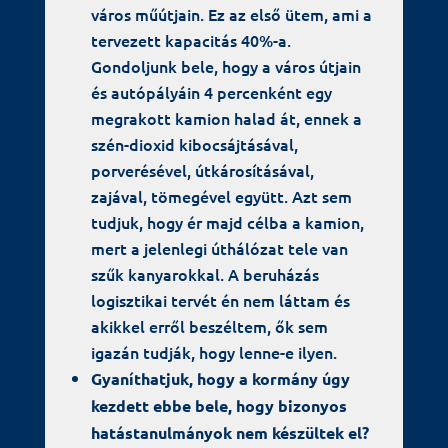
város műútjain. Ez az első ütem, ami a
tervezett kapacitás 40%-a.
Gondoljunk bele, hogy a város útjain
és autópályáin 4 percenként egy
megrakott kamion halad át, ennek a
szén-dioxid kibocsájtásával,
porverésével, útkárosításával,
zajával, tömegével együtt. Azt sem
tudjuk, hogy ér majd célba a kamion,
mert a jelenlegi úthálózat tele van
szűk kanyarokkal. A beruházás
logisztikai tervét én nem láttam és
akikkel erről beszéltem, ők sem
igazán tudják, hogy lenne-e ilyen.
Gyaníthatjuk, hogy a kormány úgy
kezdett ebbe bele, hogy bizonyos
hatástanulmányok nem készültek el?