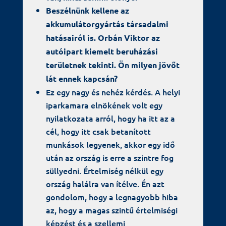
Beszélnünk kellene az
akkumulátorgyártás társadalmi
hatásairól is. Orbán Viktor az
autóipart kiemelt beruházási
területnek tekinti. Ön milyen jövőt
lát ennek kapcsán?
Ez egy nagy és nehéz kérdés. A helyi
iparkamara elnökének volt egy
nyilatkozata arról, hogy ha itt az a
cél, hogy itt csak betanított
munkások legyenek, akkor egy idő
után az ország is erre a szintre fog
süllyedni. Értelmiség nélkül egy
ország halálra van ítélve. Én azt
gondolom, hogy a legnagyobb hiba
az, hogy a magas szintű értelmiségi
képzést és a szellemi