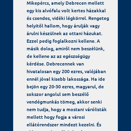
Mikepércs, amely Debrecen mellett
egy kis alvófalu volt kertes házakkal
és csendes, vidéki légkörrel. Rengeteg
helyitől hallom, hogy árulják vagy
árulni készülnek az ottani házukat.
Ezzel pedig foglalkozni kellene. A
másik dolog, amiről nem beszélünk,
de kellene az az egészségügy
kérdése. Debrecennek van
hivatalosan egy 200 ezres, valójában
ennél jóval kisebb lakossága. Ha ide
bejön egy 20-30 ezres, magyarul, de
sokszor angolul sem beszélő
vendégmunkás tömeg, akkor senki
nem tudja, hogy a mostani várólisták
mellett hogy fogja a városi
ellátórendszer mindezt kezelni. És