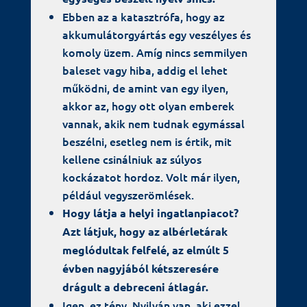
Ebben az a katasztrófa, hogy az
akkumulátorgyártás egy veszélyes és
komoly üzem. Amíg nincs semmilyen
baleset vagy hiba, addig el lehet
működni, de amint van egy ilyen,
akkor az, hogy ott olyan emberek
vannak, akik nem tudnak egymással
beszélni, esetleg nem is értik, mit
kellene csinálniuk az súlyos
kockázatot hordoz. Volt már ilyen,
például vegyszerömlések.
Hogy látja a helyi ingatlanpiacot?
Azt látjuk, hogy az albérletárak
meglódultak felfelé, az elmúlt 5
évben nagyjából kétszeresére
drágult a debreceni átlagár.
Igen, ez tény. Nyilván van, aki ezzel