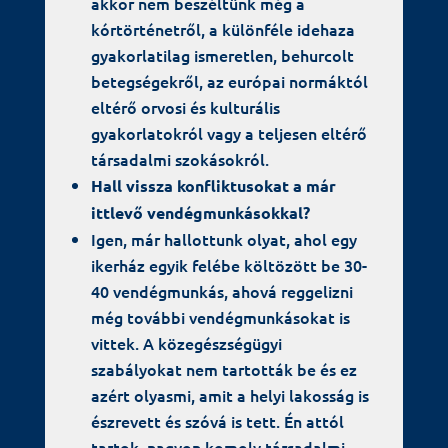
akkor nem beszéltünk még a
kórtörténetről, a különféle idehaza
gyakorlatilag ismeretlen, behurcolt
betegségekről, az európai normáktól
eltérő orvosi és kulturális
gyakorlatokról vagy a teljesen eltérő
társadalmi szokásokról.
Hall vissza konfliktusokat a már
ittlevő vendégmunkásokkal?
Igen, már hallottunk olyat, ahol egy
ikerház egyik felébe költözött be 30-
40 vendégmunkás, ahová reggelizni
még további vendégmunkásokat is
vittek. A közegészségügyi
szabályokat nem tartották be és ez
azért olyasmi, amit a helyi lakosság is
észrevett és szóvá is tett. Én attól
tartok, nagyon komoly társadalmi