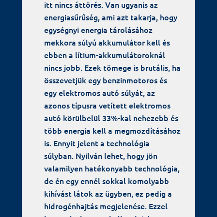
itt nincs áttörés. Van ugyanis az
energiasűrűség, ami azt takarja, hogy
egységnyi energia tárolásához
mekkora súlyú akkumulátor kell és
ebben a lítium-akkumulátoroknál
nincs jobb. Ezek tömege is brutális, ha
összevetjük egy benzinmotoros és
egy elektromos autó súlyát, az
azonos típusra vetített elektromos
autó körülbelül 33%-kal nehezebb és
több energia kell a megmozdításához
is. Ennyit jelent a technológia
súlyban. Nyilván lehet, hogy jön
valamilyen hatékonyabb technológia,
de én egy ennél sokkal komolyabb
kihívást látok az ügyben, ez pedig a
hidrogénhajtás megjelenése. Ezzel