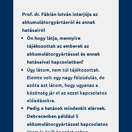
Prof. dr. Fábián István interjúja az
akkumulátorgyártásról és annak
hatásairól
Ön hogy látja, mennyire
tájékozottak az emberek az
akkumulátorgyártással és ennek
hatásaival kapcsolatban?
Úgy látom, nem túl tájékozottak.
Eleinte volt egy nagy fölzúdulás, de
azóta azt látom, hogy ugyanaz a
közönség jár el az ezzel kapcsolatos
előadásokra.
Pedig a hatások mindenkit elérnek.
Debrecenben például 5
akkumulátorgyártással kapcsolatos
üzem is épül és azért sokan