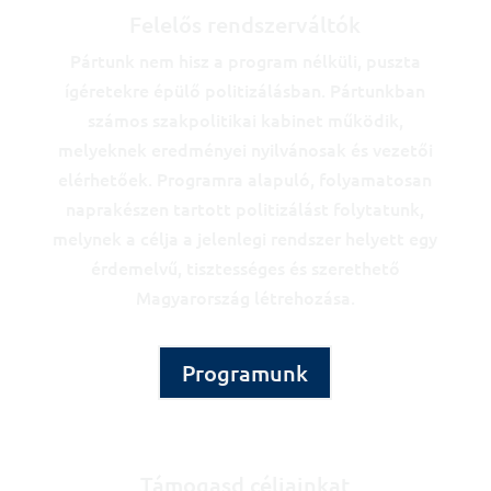
Felelős rendszerváltók
Pártunk nem hisz a program nélküli, puszta
ígéretekre épülő politizálásban. Pártunkban
számos szakpolitikai kabinet működik,
melyeknek eredményei nyilvánosak és vezetői
elérhetőek. Programra alapuló, folyamatosan
naprakészen tartott politizálást folytatunk,
melynek a célja a jelenlegi rendszer helyett egy
érdemelvű, tisztességes és szerethető
Magyarország létrehozása.
Programunk
Támogasd céljainkat