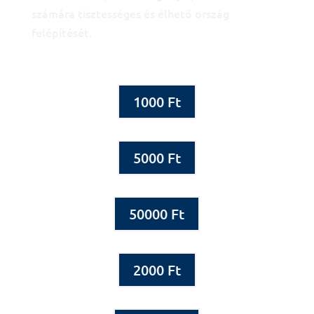
számára tisztességes és élhető ország
felépítését.
1000 Ft
5000 Ft
50000 Ft
2000 Ft