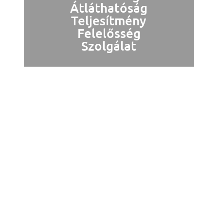
Átláthatóság
Teljesítmény
Felelősség
Szolgálat
Mindenki Magyarországa
Néppárt
A Mindenki Magyarországa Néppárt (MMN)
célja, hogy Magyarország demokratikus
jogállamként működjön, a jólétet méltányos