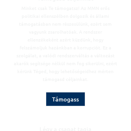
Minket csak Te támogatsz! Az MMN erős
politikai ellenszélben dolgozik és állami
támogatásban nem részesülünk, ezért sem
vagyunk zsarolhatóak. A rendszer
ellenzékeként azért küzdünk, hogy
felszámoljuk hazánkban a korrupciót. Ez a
szolgálat, a valódi rendszerváltás a változást
akarók segítsége nélkül nem fog sikerülni, ezért
kérünk Téged, hogy lehetőségeidhez mérten
támogasd céljainkat.
Támogass
Légy a csapat tagja