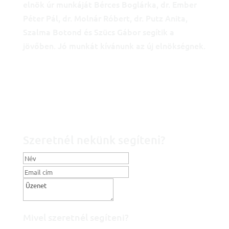
elnök úr munkáját Bérces Boglárka, dr. Ember
Péter Pál, dr. Molnár Róbert, dr. Putz Anita,
Szalma Botond és Szücs Gábor segítik a
jövőben. Jó munkát kívánunk az új elnökségnek.
Szeretnél nekünk segíteni?
Mivel szeretnél segíteni?