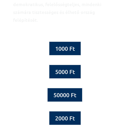
demokratikus, felelősségteljes, mindenki
számára tisztességes és élhető ország
felépítését.
1000 Ft
5000 Ft
50000 Ft
2000 Ft