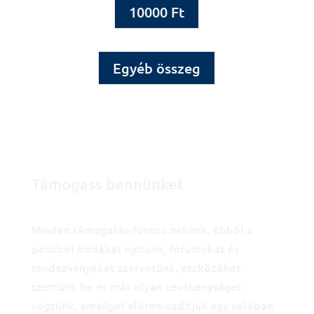
10000 Ft
Egyéb összeg
Támogass bennünket
Minden támogatás fontos nekünk. Ebből a
pénzből irodákat nyitunk, fórumokat és
rendezvényeket szervezünk, eszközöket
szerzünk be és más olyan tevékenységet
végzünk, amellyel előremozdítjuk egy valóban