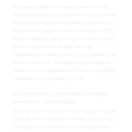
A Mindenki Magyarországa Néppárt szerint
elfogadhatatlan az a gyakorlat, hogy egy drága
étteremben helyben fogyasztás esetén 5% az
áfa mértéke, míg az iskolai menzákon ez 27%.
Azok a családok, akiknek így is jelentős terhet
jelent a gyermekeik ebédje csak egy
szavazásnyira vannak attól, hogy ugyanazért az
árért sokkal jobb minőségű ebédet tudjanak
vásárolni vagy nagyjábül ötödével kevesebbért
vehessék meg ugyanazt, amit ma.
Kossuth Körök és MMN közös hétvége
November 7, 2024 | Budapest
Új elnökség a Mindenki Magyarországa Néppárt
élén. Az MMN tisztújítást tartott, így a párt új
elnökséget is választott. Dr. Márki-Zay Péter