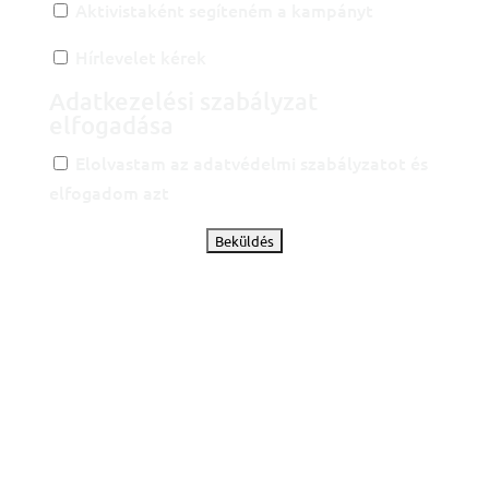
Aktivistaként segíteném a kampányt
Hírlevelet kérek
Adatkezelési szabályzat
elfogadása
Elolvastam az adatvédelmi szabályzatot és
elfogadom azt
Copyright © 2023