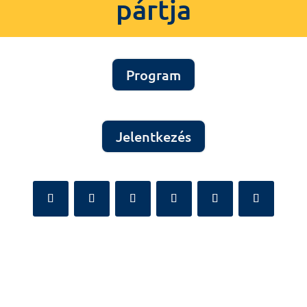
pártja
Program
Jelentkezés