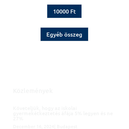
10000 Ft
Egyéb összeg
Közlemények
Követeljük, hogy az iskolai
gyermekétkeztetés áfája 5% legyen és ne
27%
December 16, 2024| Budapest