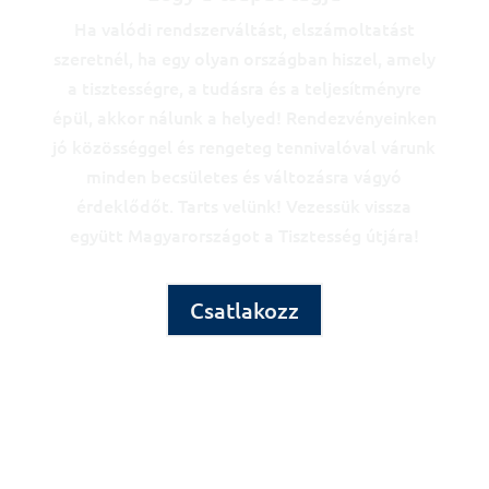
Ha valódi rendszerváltást, elszámoltatást
szeretnél, ha egy olyan országban hiszel, amely
a tisztességre, a tudásra és a teljesítményre
épül, akkor nálunk a helyed! Rendezvényeinken
jó közösséggel és rengeteg tennivalóval várunk
minden becsületes és változásra vágyó
érdeklődőt. Tarts velünk! Vezessük vissza
együtt Magyarországot a Tisztesség útjára!
Csatlakozz