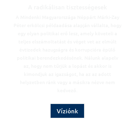
A radikálisan tisztességesek
A Mindenki Magyarországa Néppárt Márki-Zay
Péter erkölcsi példaadása alapján vállalta, hogy
egy olyan politikai erő lesz, amely követeli a
teljes elszámoltatást és véget vet az elmúlt
évtizedek hazugságra és korrupcióra épülő
politikai berendezkedésének. Nálunk alapelv
az, hogy nem tűrjük a lopást és akkor is
kimondjuk az igazságot, ha az az adott
helyzetben ránk vagy a másikra nézve nem
kedvező.
Víziónk