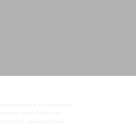
mekes édesapa, aki keresztény-
i pályára lépett, különböző
 évet élt a családjával Észak-