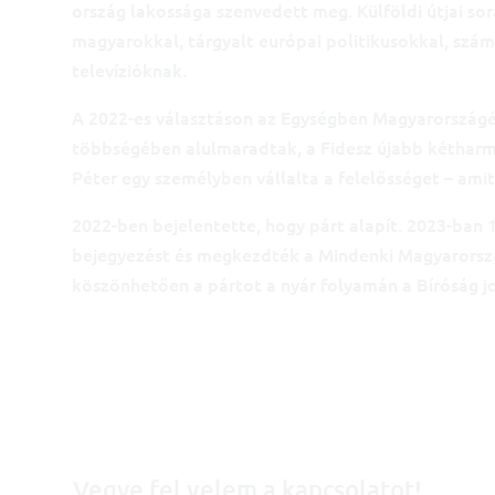
ország lakossága szenvedett meg. Külföldi útjai so
magyarokkal, tárgyalt európai politikusokkal, számt
televízióknak.
A 2022-es választáson az Egységben Magyarországért
többségében alulmaradtak, a Fidesz újabb kétharm
Péter egy személyben vállalta a felelősséget – ami
2022-ben bejelentette, hogy párt alapít. 2023-ban 1
bejegyezést és megkezdték a Mindenki Magyarorsz
köszönhetően a pártot a nyár folyamán a Bíróság j
Vegye fel velem a kapcsolatot!