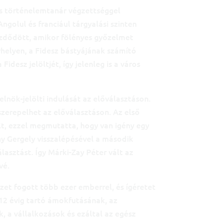
s történelemtanár végzettséggel
ngolul és franciául tárgyalási szinten
kezdődött, amikor fölényes győzelmet
helyen, a Fidesz bástyájának számító
idesz jelöltjét, így jelenleg is a város
lnök-jelölti indulását az előválasztáson.
erepelhet az előválasztáson. Az első
t, ezzel megmutatta, hogy van igény egy
ony Gergely visszalépésével a második
asztást. Így Márki-Zay Péter vált az
vé.
et fogott több ezer emberrel, és ígéretet
 12 évig tartó ámokfutásának, az
 a vállalkozások és ezáltal az egész