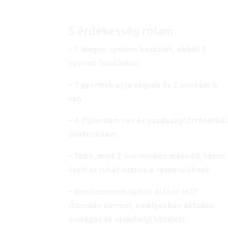
5 érdekesség rólam
– 7 idegen nyelven beszélek, ebből 3
nyelvet felsőfokon
– 7 gyermek apja vagyok és 2 unokám is
van
– 4 diplomám van és gazdaságtörténetbő
doktoráltam
– Több, mint 2 éve minden második héten
ételt és ruhát osztok a rászorulóknak
– Rendszeresen tartok élőket MZP
Őszintén címmel, amelyekben aktuális
országos és vásárhelyi közéleti