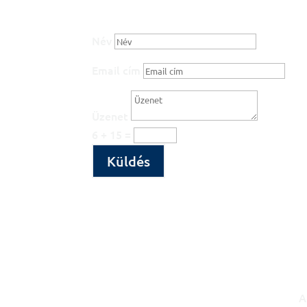
Név
Email cím
Üzenet
6 + 15
=
Küldés
A