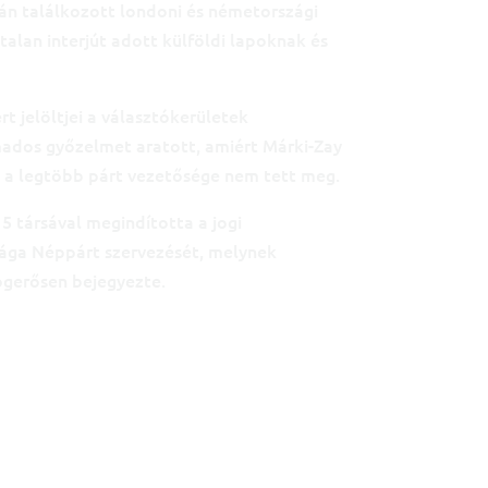
rán találkozott londoni és németországi
alan interjút adott külföldi lapoknak és
 jelöltjei a választókerületek
ados győzelmet aratott, amiért Márki-Zay
t a legtöbb párt vezetősége nem tett meg.
5 társával megindította a jogi
ága Néppárt szervezését, melynek
ogerősen bejegyezte.