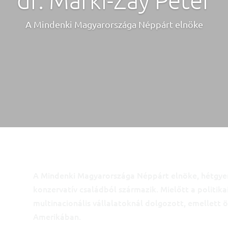
dr. Márki-Zay Péter
A Mindenki Magyarországa Néppárt elnöke
A Mindenki Magyarországa Néppárt elnöke, hétgyer
konzervatív családból származik. Mielőtt a politika
multinacionális vállalatoknál dolgozott, emellett öt
Amerikában.