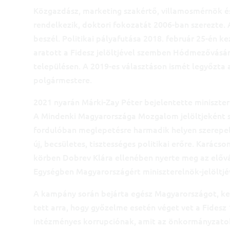
Közgazdász, marketing szakértő, villamosmérnök é
rendelkezik, doktori fokozatát 2006-ban szerezte. A
beszél. Politikai pályafutása 2018. február 25-én 
aratott a Fidesz jelöltjével szemben Hódmezővásár
településen. A 2019-es választáson ismét legyőzta a F
polgármestere.
2021 nyarán Márki-Zay Péter bejelentette minisztere
A Mindenki Magyarországa Mozgalom jelöltjeként sz
l
fordulóban meglepetésre harmadik helyen szerepel
új, becsületes, tisztességes politikai erőre. Karács
körben Dobrev Klára ellenében nyerte meg az elővál
Egységben Magyarországért miniszterelnök-jelöltjé
A kampány során bejárta egész Magyarországot, kez
tett arra, hogy győzelme esetén véget vet a Fidesz
intézményes korrupciónak, amit az önkormányzatok,