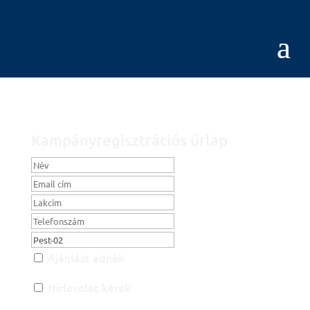
Kampányregisztrációs űrlap
Ajánlást adnék
Hírlevelet kérek